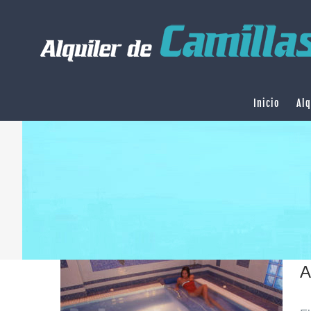
Saltar
al
contenido
Inicio
Alq
A