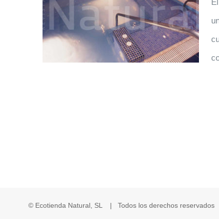
El
nales
un
cu
co
© Ecotienda Natural, SL | Todos los derechos reservado